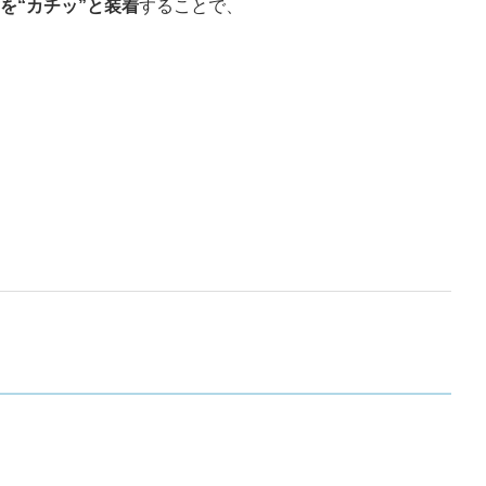
を“カチッ”と装着
することで、