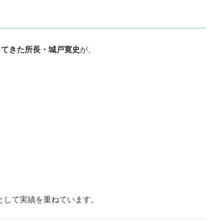
ってきた所長・城戸寛史
が、
*として実績を重ねています。