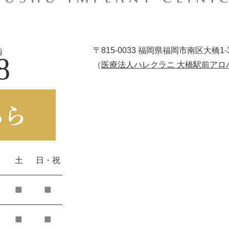
〒815-0033
福岡県福岡市南区大橋1-3-1
歯
8
（
医療法人ハレクラニ 大橋駅前アロ
土
日・祝
■
■
■
■