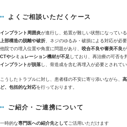
よくご相談いただくケース
インプラント周囲炎
が進行し、処置が難しい状態になっている
上部構造の脱離や破折
、ネジのゆるみ・破損による対応が必要
他院での埋入位置や角度に問題があり、
咬合不良や審美不良
が
CTやシミュレーション機材が不足
しており、再治療の可否を
インプラントが脱落
し、骨造成を含む再埋入が必要とされてい
こうしたトラブルに対し、患者様の不安に寄り添いながら、
高
ど、包括的な対応
を行っております。
ご紹介・ご連携について
一時的な
専門医への紹介先として
ご活用いただけます