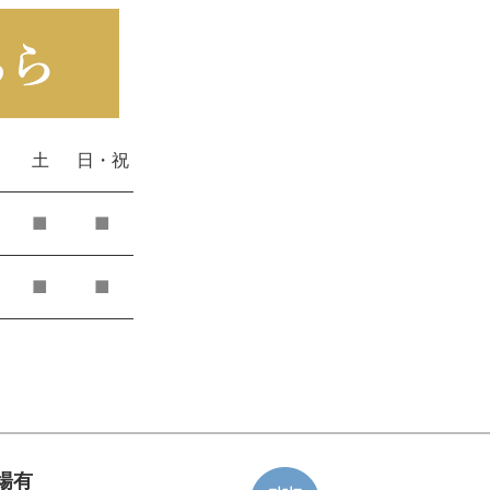
土
日・祝
■
■
■
■
場有